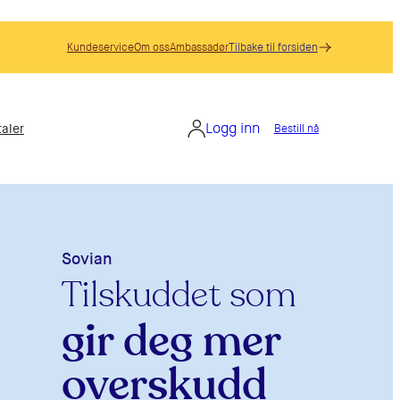
Kundeservice
Om oss
Ambassadør
Tilbake til forsiden
Logg inn
aler
Bestill nå
Sovian
Tilskuddet som
bidrar til
bedre søvn