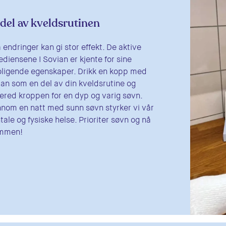
del av kveldsrutinen
endringer kan gi stor effekt. De aktive
ediensene I Sovian er kjente for sine
oligende egenskaper. Drikk en kopp med
an som en del av din kveldsrutine og
ered kroppen for en dyp og varig søvn.
nom en natt med sunn søvn styrker vi vår
ale og fysiske helse. Prioriter søvn og nå
mmen!