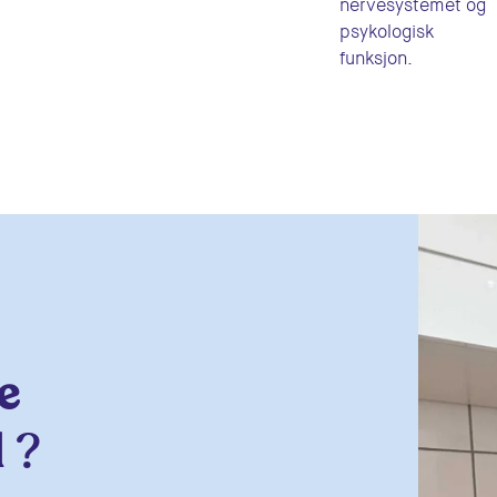
nervesystemet og
psykologisk
funksjon.
e
 ?