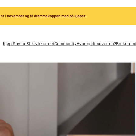
ent i november og få drømmekoppen med på kjøpet!
Kjøp Sovian
Slik virker det
Community
Hvor godt sover du?
Brukeromt