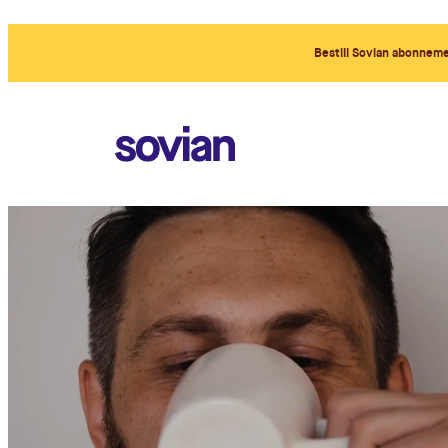
Hopp
til
Bestill Sovian abonnem
innhold