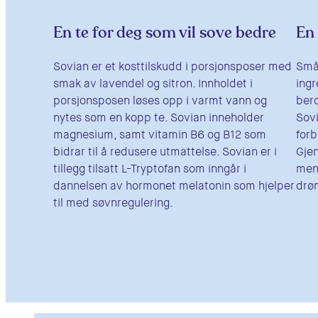
En te for deg som vil sove bedre
En 
Sovian er et kosttilskudd i porsjonsposer med
Små 
smak av lavendel og sitron. Innholdet i
ingr
porsjonsposen løses opp i varmt vann og
ber
nytes som en kopp te. Sovian inneholder
Sovi
magnesium, samt vitamin B6 og B12 som
forb
bidrar til å redusere utmattelse. Sovian er i
Gjen
tillegg tilsatt L-Tryptofan som inngår i
ment
dannelsen av hormonet melatonin som hjelper
drø
til med søvnregulering.